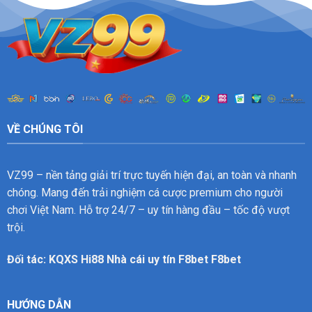
VỀ CHÚNG TÔI
VZ99
– nền tảng giải trí trực tuyến hiện đại, an toàn và nhanh
chóng. Mang đến trải nghiệm cá cược premium cho người
chơi Việt Nam. Hỗ trợ 24/7 – uy tín hàng đầu – tốc độ vượt
trội.
Đối tác:
KQXS
Hi88
Nhà cái uy tín
F8bet
F8bet
HƯỚNG DẪN