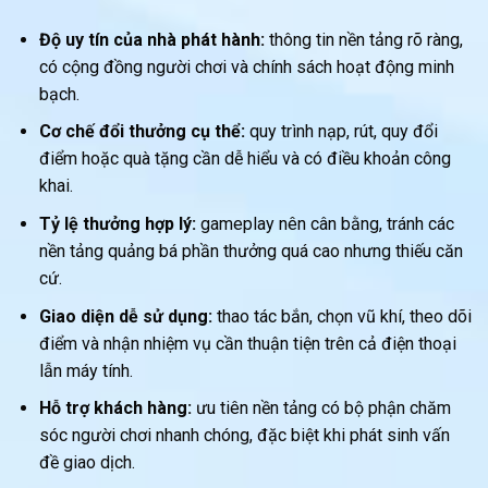
Độ uy tín của nhà phát hành:
thông tin nền tảng rõ ràng,
có cộng đồng người chơi và chính sách hoạt động minh
bạch.
Cơ chế đổi thưởng cụ thể:
quy trình nạp, rút, quy đổi
điểm hoặc quà tặng cần dễ hiểu và có điều khoản công
khai.
Tỷ lệ thưởng hợp lý:
gameplay nên cân bằng, tránh các
nền tảng quảng bá phần thưởng quá cao nhưng thiếu căn
cứ.
Giao diện dễ sử dụng:
thao tác bắn, chọn vũ khí, theo dõi
điểm và nhận nhiệm vụ cần thuận tiện trên cả điện thoại
lẫn máy tính.
Hỗ trợ khách hàng:
ưu tiên nền tảng có bộ phận chăm
sóc người chơi nhanh chóng, đặc biệt khi phát sinh vấn
đề giao dịch.