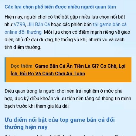
Các lựa chọn phổ biến được nhiều người quan tâm
Hiện nay, người chơi có thể bắt gặp nhiều lựa chọn nổi bật
như
VZ99
,
Jili Bắn Cá
hoặc các phiên bản
tải game bắn cá
online đổi thưởng
. Mỗi lựa chọn có điểm mạnh riêng về giao
diện, chủ đề đại dương, hệ thống vũ khí, nhiệm vụ và cách
tính điểm thưởng.
Đọc thêm
Game Bắn Cá Ăn Tiền Là Gì? Cơ Chế, Lợi
Ích, Rủi Ro Và Cách Chơi An Toàn
Điều quan trọng là người chơi nên trải nghiệm ở mức phù
hợp, đọc kỹ điều khoản và ưu tiên nền tảng có thông tin minh
bạch trước khi tham gia lâu dài.
Ưu điểm nổi bật của top game bắn cá đổi
thưởng hiện nay