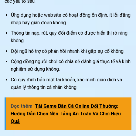
các yếu tố sau:
Ứng dụng hoặc website có hoạt động ổn định, ít lỗi đăng
nhập hay gián đoạn không.
Thông tin nạp, rút, quy đổi điểm có được hiển thị rõ ràng
không.
Đội ngũ hỗ trợ có phản hồi nhanh khi gặp sự cố không.
Cộng đồng người chơi có chia sẻ đánh giá thực tế và kinh
nghiệm sử dụng không.
Có quy định bảo mật tài khoản, xác minh giao dịch và
quản lý thông tin cá nhân không.
Đọc thêm
Tải Game Bắn Cá Online Đổi Thưởng:
Hướng Dẫn Chọn Nền Tảng An Toàn Và Chơi Hiệu
Quả