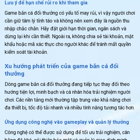
Lưu ý để hạn chế rủi ro khi tham gia
Game bắn cá đổi thưởng có yếu tố may rủi, vì vậy người chơi
cần giữ tâm lý tỉnh táo và không nên xem đây là nguồn thu
nhập chắc chắn. Hãy đặt giới hạn thời gian, ngân sách và
dừng lại khi cần thiết. Ngoài ra, không chia sẻ tài khoản, mật
khẩu hoặc mã xác thực cho người khác để tránh mất quyền
kiểm soát tài khoản.
Xu hướng phát triển của game bắn cá đổi
thưởng
Dòng game bắn cá đổi thưởng đang tiếp tục thay đổi theo
hướng tiện lợi, minh bạch và cá nhân hóa trải nghiệm người
chơi. Các nền tảng mới thường tập trung vào khả năng chơi
đa thiết bị, tốc độ tải nhanh và nhiều tính năng tương tác hơn.
Ứng dụng công nghệ vào gameplay và quản lý thưởng
Công nghệ có thể được sử dụng để tối ưu trải nghiệm, cân