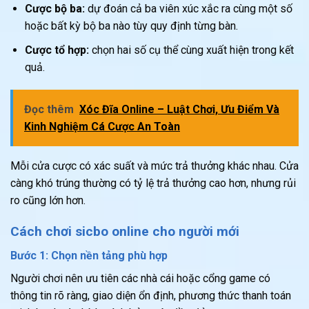
Cược bộ ba:
dự đoán cả ba viên xúc xắc ra cùng một số
hoặc bất kỳ bộ ba nào tùy quy định từng bàn.
Cược tổ hợp:
chọn hai số cụ thể cùng xuất hiện trong kết
quả.
Đọc thêm
Xóc Đĩa Online – Luật Chơi, Ưu Điểm Và
Kinh Nghiệm Cá Cược An Toàn
Mỗi cửa cược có xác suất và mức trả thưởng khác nhau. Cửa
càng khó trúng thường có tỷ lệ trả thưởng cao hơn, nhưng rủi
ro cũng lớn hơn.
Cách chơi sicbo online cho người mới
Bước 1: Chọn nền tảng phù hợp
Người chơi nên ưu tiên các nhà cái hoặc cổng game có
thông tin rõ ràng, giao diện ổn định, phương thức thanh toán