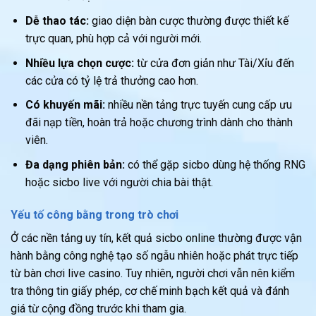
Dễ thao tác:
giao diện bàn cược thường được thiết kế
trực quan, phù hợp cả với người mới.
Nhiều lựa chọn cược:
từ cửa đơn giản như Tài/Xỉu đến
các cửa có tỷ lệ trả thưởng cao hơn.
Có khuyến mãi:
nhiều nền tảng trực tuyến cung cấp ưu
đãi nạp tiền, hoàn trả hoặc chương trình dành cho thành
viên.
Đa dạng phiên bản:
có thể gặp sicbo dùng hệ thống RNG
hoặc sicbo live với người chia bài thật.
Yếu tố công bằng trong trò chơi
Ở các nền tảng uy tín, kết quả sicbo online thường được vận
hành bằng công nghệ tạo số ngẫu nhiên hoặc phát trực tiếp
từ bàn chơi live casino. Tuy nhiên, người chơi vẫn nên kiểm
tra thông tin giấy phép, cơ chế minh bạch kết quả và đánh
giá từ cộng đồng trước khi tham gia.