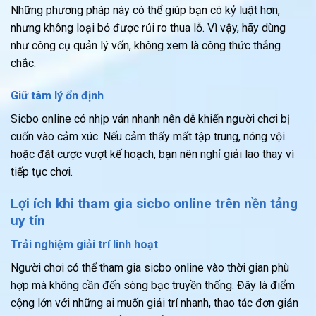
Những phương pháp này có thể giúp bạn có kỷ luật hơn,
nhưng không loại bỏ được rủi ro thua lỗ. Vì vậy, hãy dùng
như công cụ quản lý vốn, không xem là công thức thắng
chắc.
Giữ tâm lý ổn định
Sicbo online có nhịp ván nhanh nên dễ khiến người chơi bị
cuốn vào cảm xúc. Nếu cảm thấy mất tập trung, nóng vội
hoặc đặt cược vượt kế hoạch, bạn nên nghỉ giải lao thay vì
tiếp tục chơi.
Lợi ích khi tham gia sicbo online trên nền tảng
uy tín
Trải nghiệm giải trí linh hoạt
Người chơi có thể tham gia sicbo online vào thời gian phù
hợp mà không cần đến sòng bạc truyền thống. Đây là điểm
cộng lớn với những ai muốn giải trí nhanh, thao tác đơn giản