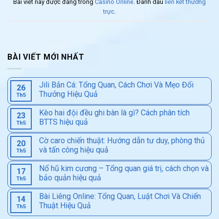
Bài viết này được đăng trong
Casino Online
. Đánh dấu
liên kết thường
trực
.
BÀI VIẾT MỚI NHẤT
Jili Bắn Cá: Tổng Quan, Cách Chơi Và Mẹo Đổi
26
Thưởng Hiệu Quả
Th5
Kèo hai đội đều ghi bàn là gì? Cách phân tích
23
BTTS hiệu quả
Th5
Cờ caro chiến thuật: Hướng dẫn tư duy, phòng thủ
20
và tấn công hiệu quả
Th5
Nổ hũ kim cương – Tổng quan giá trị, cách chọn và
17
bảo quản hiệu quả
Th5
Bài Liêng Online: Tổng Quan, Luật Chơi Và Chiến
14
Thuật Hiệu Quả
Th5