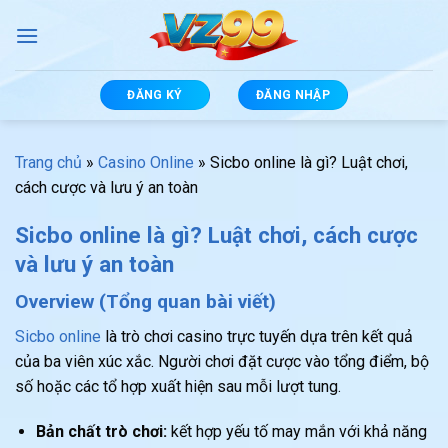
Bỏ
qua
nội
dung
ĐĂNG KÝ
ĐĂNG NHẬP
Trang chủ
»
Casino Online
»
Sicbo online là gì? Luật chơi,
cách cược và lưu ý an toàn
Sicbo online là gì? Luật chơi, cách cược
và lưu ý an toàn
Overview (Tổng quan bài viết)
Sicbo online
là trò chơi casino trực tuyến dựa trên kết quả
của ba viên xúc xắc. Người chơi đặt cược vào tổng điểm, bộ
số hoặc các tổ hợp xuất hiện sau mỗi lượt tung.
Bản chất trò chơi:
kết hợp yếu tố may mắn với khả năng