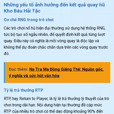
Những yếu tố ảnh hưởng đến kết quả quay hũ
Kho Báu Hải Tặc
Cơ chế RNG trong trò chơi
Các trò chơi nổ hũ hiện đại thường sử dụng hệ thống RNG,
tức bộ tạo số ngẫu nhiên, để quyết định kết quả từng lượt
quay. Điều này có nghĩa là mỗi vòng quay là độc lập và
không thể dự đoán chắc chắn dựa trên các vòng quay trước
đó.
Đọc thêm
Na Tra Ma Đồng Giáng Thế: Nguồn gốc,
ý nghĩa và sức hút văn hóa
Tỷ lệ trả thưởng RTP
RTP, hay Return to Player, là tỷ lệ trả thưởng lý thuyết của trò
chơi trong dài hạn. Nội dung hiện tại thường đề cập mức
RTP của nhiều trò chơi có thể dao động khoảng 90% đến