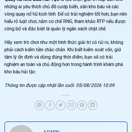
những ai yêu thích chủ đề cướp biển, săn kho báu và các
vòng quay nổ hũ kịch tính. Để có trải nghiệm tốt hơn, bạn nên
hiểu rõ luật chơi, nắm cơ chế RNG, tham khảo RTP nếu được
công bố và đặc biệt là quản lý ngân sách chặt chẽ.
Hãy xem trò chơi như một hình thức giải trí có rủi ro, không
phải cách kiếm tiền chắc chắn. Khi biết kiểm soát vốn, giữ
tâm lý ổn định và dừng đúng thời điểm, bạn sẽ có trải
nghiệm an toàn và chủ động hơn trong hành trình khám phá
kho báu hải tặc.
Thông tin được cập nhật lần cuối: 05/08/2026 10:09