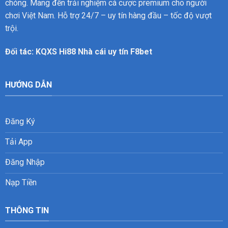
chóng. Mang đến trải nghiệm cá cược premium cho người
chơi Việt Nam. Hỗ trợ 24/7 – uy tín hàng đầu – tốc độ vượt
trội.
Đối tác:
KQXS
Hi88
Nhà cái uy tín
F8bet
HƯỚNG DẪN
Đăng Ký
Tải App
Đăng Nhập
Nạp Tiền
THÔNG TIN