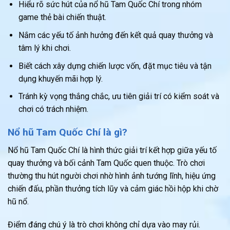
Hiểu rõ sức hút của nổ hũ Tam Quốc Chí trong nhóm
game thẻ bài chiến thuật.
Nắm các yếu tố ảnh hưởng đến kết quả quay thưởng và
tâm lý khi chơi.
Biết cách xây dựng chiến lược vốn, đặt mục tiêu và tận
dụng khuyến mãi hợp lý.
Tránh kỳ vọng thắng chắc, ưu tiên giải trí có kiểm soát và
chơi có trách nhiệm.
Nổ hũ Tam Quốc Chí là gì?
Nổ hũ Tam Quốc Chí là hình thức giải trí kết hợp giữa yếu tố
quay thưởng và bối cảnh Tam Quốc quen thuộc. Trò chơi
thường thu hút người chơi nhờ hình ảnh tướng lĩnh, hiệu ứng
chiến đấu, phần thưởng tích lũy và cảm giác hồi hộp khi chờ
hũ nổ.
Điểm đáng chú ý là trò chơi không chỉ dựa vào may rủi.