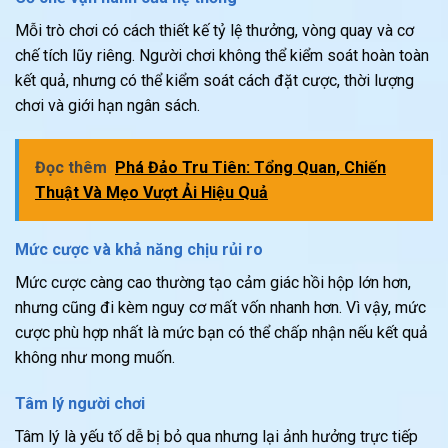
Mỗi trò chơi có cách thiết kế tỷ lệ thưởng, vòng quay và cơ
chế tích lũy riêng. Người chơi không thể kiểm soát hoàn toàn
kết quả, nhưng có thể kiểm soát cách đặt cược, thời lượng
chơi và giới hạn ngân sách.
Đọc thêm
Phá Đảo Tru Tiên: Tổng Quan, Chiến
Thuật Và Mẹo Vượt Ải Hiệu Quả
Mức cược và khả năng chịu rủi ro
Mức cược càng cao thường tạo cảm giác hồi hộp lớn hơn,
nhưng cũng đi kèm nguy cơ mất vốn nhanh hơn. Vì vậy, mức
cược phù hợp nhất là mức bạn có thể chấp nhận nếu kết quả
không như mong muốn.
Tâm lý người chơi
Tâm lý là yếu tố dễ bị bỏ qua nhưng lại ảnh hưởng trực tiếp