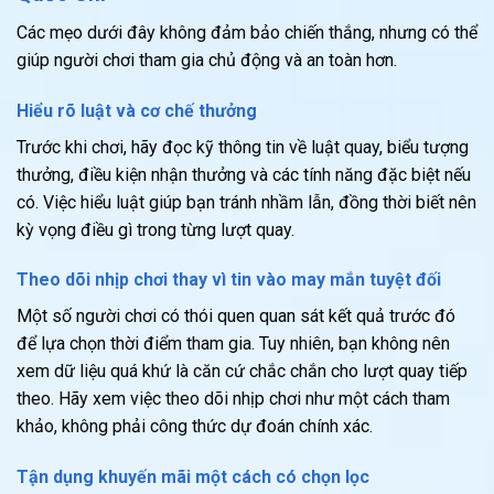
Các mẹo dưới đây không đảm bảo chiến thắng, nhưng có thể
giúp người chơi tham gia chủ động và an toàn hơn.
Hiểu rõ luật và cơ chế thưởng
Trước khi chơi, hãy đọc kỹ thông tin về luật quay, biểu tượng
thưởng, điều kiện nhận thưởng và các tính năng đặc biệt nếu
có. Việc hiểu luật giúp bạn tránh nhầm lẫn, đồng thời biết nên
kỳ vọng điều gì trong từng lượt quay.
Theo dõi nhịp chơi thay vì tin vào may mắn tuyệt đối
Một số người chơi có thói quen quan sát kết quả trước đó
để lựa chọn thời điểm tham gia. Tuy nhiên, bạn không nên
xem dữ liệu quá khứ là căn cứ chắc chắn cho lượt quay tiếp
theo. Hãy xem việc theo dõi nhịp chơi như một cách tham
khảo, không phải công thức dự đoán chính xác.
Tận dụng khuyến mãi một cách có chọn lọc