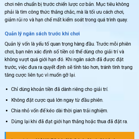
chơi nên chuẩn bị trước chiến lược cơ bản. Mục tiêu không
phải là tìm công thức thắng chắc, mà là tối ưu cách chơi,
giảm rủi ro và hạn chế mất kiểm soát trong quá trình quay.
Quản lý ngân sách trước khi chơi
Quản lý vốn là yếu tố quan trọng hàng đầu. Trước mỗi phiên
chơi, bạn nên xác định số tiền có thể dùng cho giải trí và
không vượt quá giới hạn đó. Khi ngân sách đã được đặt
trước, việc đưa ra quyết định sẽ tỉnh táo hơn, tránh tình trạng
tăng cược liên tục vì muốn gỡ lại.
Chỉ dùng khoản tiền đã dành riêng cho giải trí.
Không đặt cược quá lớn ngay từ đầu phiên.
Chia nhỏ vốn để kéo dài thời gian trải nghiệm.
Dừng lại khi đã đạt giới hạn thắng hoặc thua đã đặt ra.