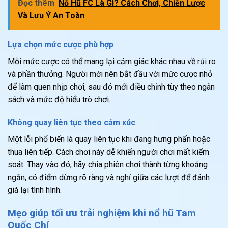
Đọc thêm
Nổ Hũ FC Là Gì? Cách Chơi, Chiến Lược
Và Lưu Ý An Toàn
Lựa chọn mức cược phù hợp
Mỗi mức cược có thể mang lại cảm giác khác nhau về rủi ro
và phần thưởng. Người mới nên bắt đầu với mức cược nhỏ
để làm quen nhịp chơi, sau đó mới điều chỉnh tùy theo ngân
sách và mức độ hiểu trò chơi.
Không quay liên tục theo cảm xúc
Một lỗi phổ biến là quay liên tục khi đang hưng phấn hoặc
thua liên tiếp. Cách chơi này dễ khiến người chơi mất kiểm
soát. Thay vào đó, hãy chia phiên chơi thành từng khoảng
ngắn, có điểm dừng rõ ràng và nghỉ giữa các lượt để đánh
giá lại tình hình.
Mẹo giúp tối ưu trải nghiệm khi nổ hũ Tam
Quốc Chí