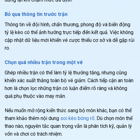
Bỏ qua thông tin trước trận
Thông tin về đội hình, chấn thương, phong độ và biến động
tỷ lệ kèo có thể ảnh hưởng trực tiếp đến kết quả. Việc không
cập nhật dữ liệu mới khiến vé cược thiếu cơ sở và dễ gặp rủi
ro.
Chọn quá nhiều trận trong một vé
Ghép nhiều trận có thể làm tỷ lệ thưởng tăng, nhưng cũng
khiến xác suất thắng toàn bộ vé giảm. Cách tiếp cận an toàn
hơn là chọn lọc những trận có luận điểm rõ ràng và không
quá phụ thuộc vào may mắn.
Nếu muốn mở rộng kiến thức sang bộ môn khác, bạn có thể
tham khảo thêm nội dung
soi kèo bóng rổ
. Dù chọn môn thể
thao nào, nguyên tắc quan trọng vẫn là phân tích kỹ, quản lý
vốn và chơi có trách nhiệm.