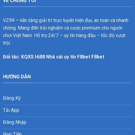
VỀ CHÚNG TÔI
VZ99
– nền tảng giải trí trực tuyến hiện đại, an toàn và nhanh
chóng. Mang đến trải nghiệm cá cược premium cho người
chơi Việt Nam. Hỗ trợ 24/7 – uy tín hàng đầu – tốc độ vượt
trội.
Đối tác:
KQXS
Hi88
Nhà cái uy tín
F8bet
F8bet
HƯỚNG DẪN
Đăng Ký
Tải App
Đăng Nhập
Nạp Tiền