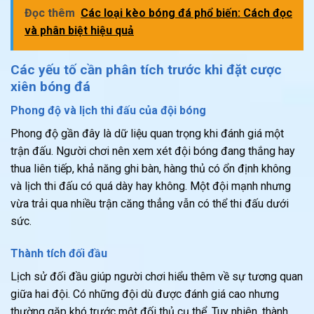
Đọc thêm
Các loại kèo bóng đá phổ biến: Cách đọc
và phân biệt hiệu quả
Các yếu tố cần phân tích trước khi đặt cược
xiên bóng đá
Phong độ và lịch thi đấu của đội bóng
Phong độ gần đây là dữ liệu quan trọng khi đánh giá một
trận đấu. Người chơi nên xem xét đội bóng đang thắng hay
thua liên tiếp, khả năng ghi bàn, hàng thủ có ổn định không
và lịch thi đấu có quá dày hay không. Một đội mạnh nhưng
vừa trải qua nhiều trận căng thẳng vẫn có thể thi đấu dưới
sức.
Thành tích đối đầu
Lịch sử đối đầu giúp người chơi hiểu thêm về sự tương quan
giữa hai đội. Có những đội dù được đánh giá cao nhưng
thường gặp khó trước một đối thủ cụ thể. Tuy nhiên, thành