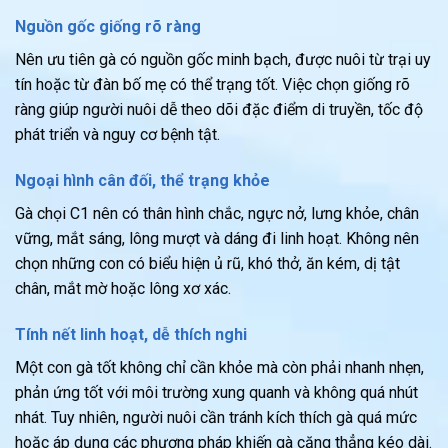
Nguồn gốc giống rõ ràng
Nên ưu tiên gà có nguồn gốc minh bạch, được nuôi từ trại uy
tín hoặc từ đàn bố mẹ có thể trạng tốt. Việc chọn giống rõ
ràng giúp người nuôi dễ theo dõi đặc điểm di truyền, tốc độ
phát triển và nguy cơ bệnh tật.
Ngoại hình cân đối, thể trạng khỏe
Gà chọi C1 nên có thân hình chắc, ngực nở, lưng khỏe, chân
vững, mắt sáng, lông mượt và dáng đi linh hoạt. Không nên
chọn những con có biểu hiện ủ rũ, khó thở, ăn kém, dị tật
chân, mắt mờ hoặc lông xơ xác.
Tính nết linh hoạt, dễ thích nghi
Một con gà tốt không chỉ cần khỏe mà còn phải nhanh nhẹn,
phản ứng tốt với môi trường xung quanh và không quá nhút
nhát. Tuy nhiên, người nuôi cần tránh kích thích gà quá mức
hoặc áp dụng các phương pháp khiến gà căng thẳng kéo dài.