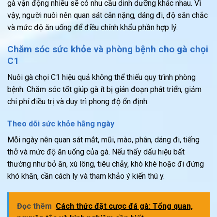
gà vận động nhiều sẽ có nhu cầu dinh dưỡng khác nhau. Vì
vậy, người nuôi nên quan sát cân nặng, dáng đi, độ săn chắc
và mức độ ăn uống để điều chỉnh khẩu phần hợp lý.
Chăm sóc sức khỏe và phòng bệnh cho gà chọi
C1
Nuôi gà chọi C1 hiệu quả không thể thiếu quy trình phòng
bệnh. Chăm sóc tốt giúp gà ít bị gián đoạn phát triển, giảm
chi phí điều trị và duy trì phong độ ổn định.
Theo dõi sức khỏe hằng ngày
Mỗi ngày nên quan sát mắt, mũi, mào, phân, dáng đi, tiếng
thở và mức độ ăn uống của gà. Nếu thấy dấu hiệu bất
thường như bỏ ăn, xù lông, tiêu chảy, khò khè hoặc đi đứng
khó khăn, cần cách ly và tham khảo ý kiến thú y.
Đọc thêm
Cách thức đặt cược đá gà: Tổng quan,