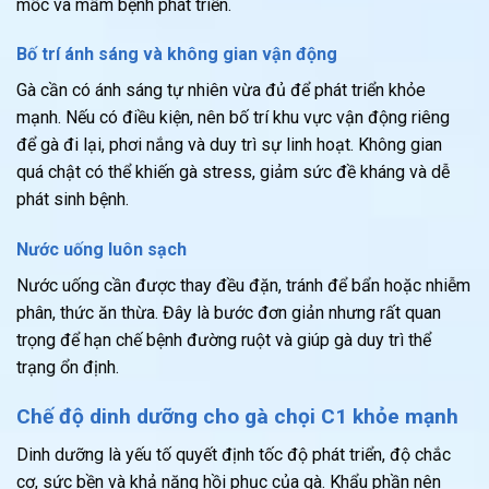
mốc và mầm bệnh phát triển.
Bố trí ánh sáng và không gian vận động
Gà cần có ánh sáng tự nhiên vừa đủ để phát triển khỏe
mạnh. Nếu có điều kiện, nên bố trí khu vực vận động riêng
để gà đi lại, phơi nắng và duy trì sự linh hoạt. Không gian
quá chật có thể khiến gà stress, giảm sức đề kháng và dễ
phát sinh bệnh.
Nước uống luôn sạch
Nước uống cần được thay đều đặn, tránh để bẩn hoặc nhiễm
phân, thức ăn thừa. Đây là bước đơn giản nhưng rất quan
trọng để hạn chế bệnh đường ruột và giúp gà duy trì thể
trạng ổn định.
Chế độ dinh dưỡng cho gà chọi C1 khỏe mạnh
Dinh dưỡng là yếu tố quyết định tốc độ phát triển, độ chắc
cơ, sức bền và khả năng hồi phục của gà. Khẩu phần nên