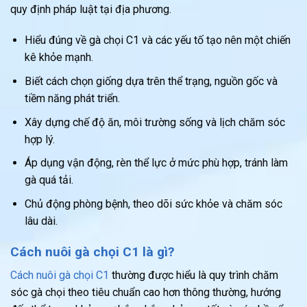
quy định pháp luật tại địa phương.
Hiểu đúng về gà chọi C1 và các yếu tố tạo nên một chiến
kê khỏe mạnh.
Biết cách chọn giống dựa trên thể trạng, nguồn gốc và
tiềm năng phát triển.
Xây dựng chế độ ăn, môi trường sống và lịch chăm sóc
hợp lý.
Áp dụng vận động, rèn thể lực ở mức phù hợp, tránh làm
gà quá tải.
Chủ động phòng bệnh, theo dõi sức khỏe và chăm sóc
lâu dài.
Cách nuôi gà chọi C1 là gì?
Cách nuôi gà chọi C1
thường được hiểu là quy trình chăm
sóc gà chọi theo tiêu chuẩn cao hơn thông thường, hướng