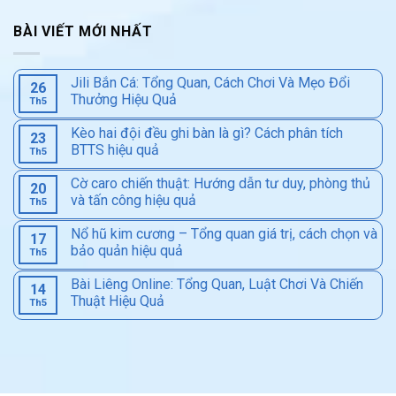
BÀI VIẾT MỚI NHẤT
Jili Bắn Cá: Tổng Quan, Cách Chơi Và Mẹo Đổi
26
Thưởng Hiệu Quả
Th5
Kèo hai đội đều ghi bàn là gì? Cách phân tích
23
BTTS hiệu quả
Th5
Cờ caro chiến thuật: Hướng dẫn tư duy, phòng thủ
20
và tấn công hiệu quả
Th5
Nổ hũ kim cương – Tổng quan giá trị, cách chọn và
17
bảo quản hiệu quả
Th5
Bài Liêng Online: Tổng Quan, Luật Chơi Và Chiến
14
Thuật Hiệu Quả
Th5