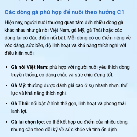
Các dòng gà phù hợp để nuôi theo hướng C1
Hiện nay, người nuôi thường quan tâm đến nhiều dòng gà
khác nhau như gà nòi Việt Nam, gà Mỹ, gà Thái hoặc các
dòng lai có đặc điểm nổi bật. Mỗi dòng có ưu điểm riêng về
vóc dáng, sức bền, độ linh hoạt và khả năng thích nghi với
điều kiện nuôi.
Gà nòi Việt Nam:
phù hợp với người nuôi yêu thích dòng
truyền thống, có dáng chắc và sức chịu đựng tốt.
Gà Mỹ:
thường được đánh giá cao ở sự nhanh nhẹn, thể
lực và khả năng thích nghi.
Gà Thái:
nổi bật ở hình thể gọn, linh hoạt và phong thái
lanh lợi.
Gà lai chọn lọc:
có thể kết hợp ưu điểm của nhiều dòng,
nhưng cần theo dõi kỹ về sức khỏe và tính ổn định.