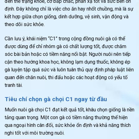
đến thể trạng khỏe, cơ bắp chắc, phản xạ tốt và sức bền ổn
định. Đây không chỉ là việc cho ăn hay nhốt chuồng, mà là sự
kết hợp giữa chọn giống, dinh dưỡng, vệ sinh, vận động và
theo dõi sức khỏe.
Cần lưu ý, khái niệm “C1” trong cộng đồng nuôi gà có thể
được dùng để chỉ nhóm gà có chất lượng tốt, được chăm
sóc bài bản hoặc có tiềm năng nổi bật. Người nuôi nên tiếp
cận theo hướng khoa học, không lạm dụng thuốc, không ép
gà luyện tập quá sức và luôn tuân thủ quy định pháp luật liên
quan đến chăn nuôi, thi đấu hoặc các hoạt động có yếu tố
tranh tài.
Tiêu chí chọn gà chọi C1 ngay từ đầu
Muốn nuôi gà chọi C1 đạt kết quả tốt, khâu chọn giống là nền
tảng quan trọng. Một con gà có tiềm năng thường thể hiện
qua ngoại hình cân đối, sức khỏe ổn định và khả năng thích
nghi tốt với môi trường nuôi.