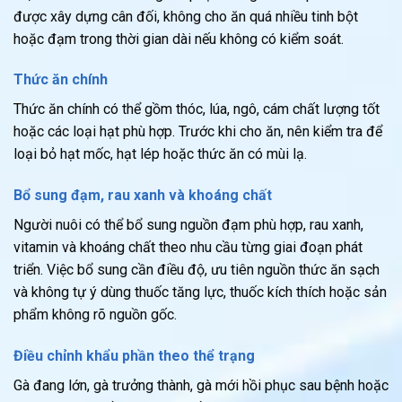
được xây dựng cân đối, không cho ăn quá nhiều tinh bột
hoặc đạm trong thời gian dài nếu không có kiểm soát.
Thức ăn chính
Thức ăn chính có thể gồm thóc, lúa, ngô, cám chất lượng tốt
hoặc các loại hạt phù hợp. Trước khi cho ăn, nên kiểm tra để
loại bỏ hạt mốc, hạt lép hoặc thức ăn có mùi lạ.
Bổ sung đạm, rau xanh và khoáng chất
Người nuôi có thể bổ sung nguồn đạm phù hợp, rau xanh,
vitamin và khoáng chất theo nhu cầu từng giai đoạn phát
triển. Việc bổ sung cần điều độ, ưu tiên nguồn thức ăn sạch
và không tự ý dùng thuốc tăng lực, thuốc kích thích hoặc sản
phẩm không rõ nguồn gốc.
Điều chỉnh khẩu phần theo thể trạng
Gà đang lớn, gà trưởng thành, gà mới hồi phục sau bệnh hoặc