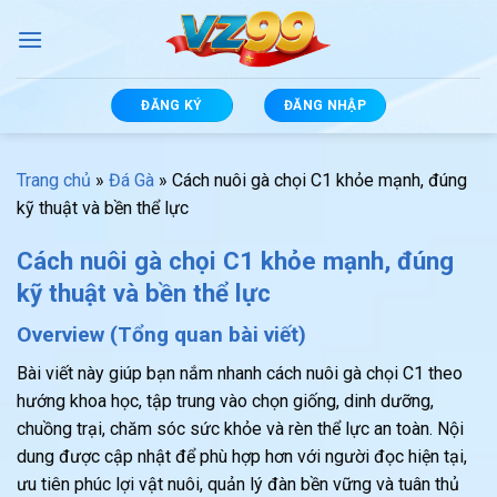
Bỏ
qua
nội
dung
ĐĂNG KÝ
ĐĂNG NHẬP
Trang chủ
»
Đá Gà
»
Cách nuôi gà chọi C1 khỏe mạnh, đúng
kỹ thuật và bền thể lực
Cách nuôi gà chọi C1 khỏe mạnh, đúng
kỹ thuật và bền thể lực
Overview (Tổng quan bài viết)
Bài viết này giúp bạn nắm nhanh cách nuôi gà chọi C1 theo
hướng khoa học, tập trung vào chọn giống, dinh dưỡng,
chuồng trại, chăm sóc sức khỏe và rèn thể lực an toàn. Nội
dung được cập nhật để phù hợp hơn với người đọc hiện tại,
ưu tiên phúc lợi vật nuôi, quản lý đàn bền vững và tuân thủ