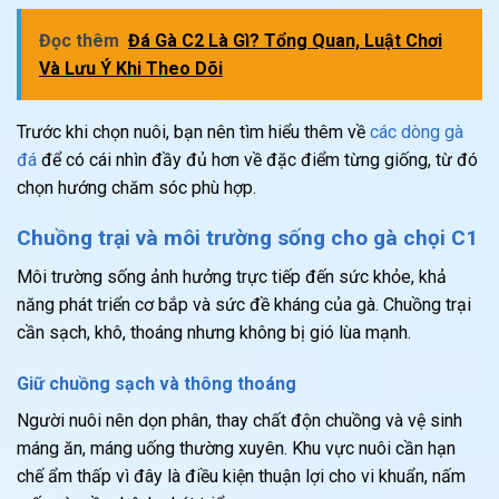
Đọc thêm
Đá Gà C2 Là Gì? Tổng Quan, Luật Chơi
Và Lưu Ý Khi Theo Dõi
Trước khi chọn nuôi, bạn nên tìm hiểu thêm về
các dòng gà
đá
để có cái nhìn đầy đủ hơn về đặc điểm từng giống, từ đó
chọn hướng chăm sóc phù hợp.
Chuồng trại và môi trường sống cho gà chọi C1
Môi trường sống ảnh hưởng trực tiếp đến sức khỏe, khả
năng phát triển cơ bắp và sức đề kháng của gà. Chuồng trại
cần sạch, khô, thoáng nhưng không bị gió lùa mạnh.
Giữ chuồng sạch và thông thoáng
Người nuôi nên dọn phân, thay chất độn chuồng và vệ sinh
máng ăn, máng uống thường xuyên. Khu vực nuôi cần hạn
chế ẩm thấp vì đây là điều kiện thuận lợi cho vi khuẩn, nấm