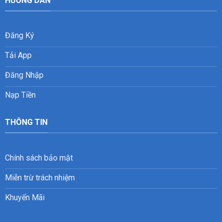
HƯỚNG DẪN
Đăng Ký
Tải App
Đăng Nhập
Nạp Tiền
THÔNG TIN
Chính sách bảo mật
Miễn trừ trách nhiệm
Khuyến Mãi