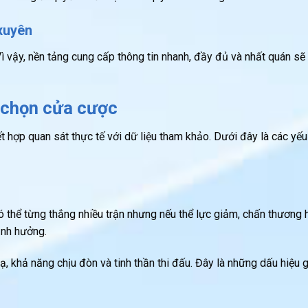
xuyên
 Vì vậy, nền tảng cung cấp thông tin nhanh, đầy đủ và nhất quán sẽ
 chọn cửa cược
 hợp quan sát thực tế với dữ liệu tham khảo. Dưới đây là các yếu
ó thể từng thắng nhiều trận nhưng nếu thể lực giảm, chấn thương
ảnh hưởng.
, khả năng chịu đòn và tinh thần thi đấu. Đây là những dấu hiệu 