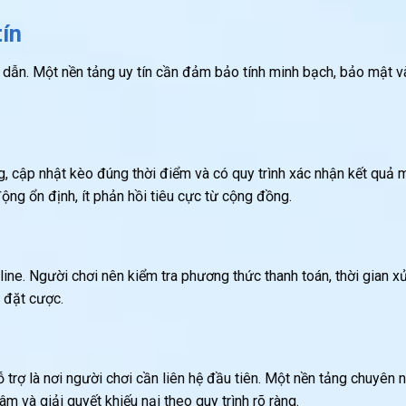
tín
dẫn. Một nền tảng uy tín cần đảm bảo tính minh bạch, bảo mật và
ng, cập nhật kèo đúng thời điểm và có quy trình xác nhận kết quả 
ộng ổn định, ít phản hồi tiêu cực từ cộng đồng.
line. Người chơi nên kiểm tra phương thức thanh toán, thời gian xử 
i đặt cược.
 trợ là nơi người chơi cần liên hệ đầu tiên. Một nền tảng chuyên 
m và giải quyết khiếu nại theo quy trình rõ ràng.