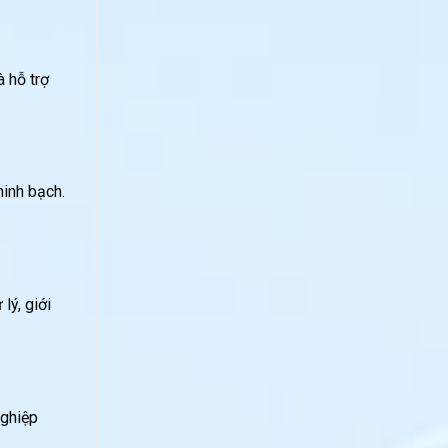
 hỗ trợ
minh bạch.
lý, giới
nghiệp