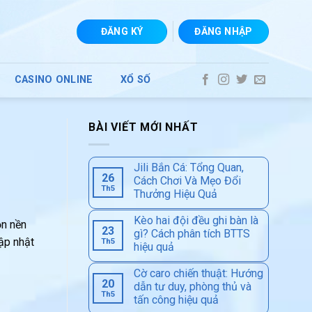
ĐĂNG KÝ
ĐĂNG NHẬP
CASINO ONLINE
XỔ SỐ
BÀI VIẾT MỚI NHẤT
Jili Bắn Cá: Tổng Quan,
26
Cách Chơi Và Mẹo Đổi
Th5
Thưởng Hiệu Quả
Kèo hai đội đều ghi bàn là
ọn nền
23
gì? Cách phân tích BTTS
ập nhật
Th5
hiệu quả
Cờ caro chiến thuật: Hướng
20
dẫn tư duy, phòng thủ và
Th5
tấn công hiệu quả