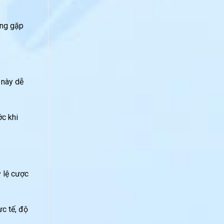
ờng gặp
 này dễ
ớc khi
 lệ cược
c tế, độ