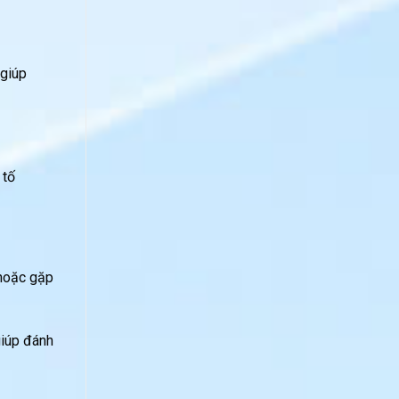
 giúp
 tố
 hoặc gặp
giúp đánh