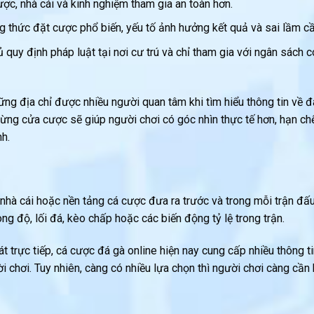
c, nhà cái và kinh nghiệm tham gia an toàn hơn.
 thức đặt cược phổ biến, yếu tố ảnh hưởng kết quả và sai lầm cầ
 quy định pháp luật tại nơi cư trú và chỉ tham gia với ngân sách c
ững địa chỉ được nhiều người quan tâm khi tìm hiểu thông tin về đ
từng cửa cược sẽ giúp người chơi có góc nhìn thực tế hơn, hạn ch
h.
hà cái hoặc nền tảng cá cược đưa ra trước và trong mỗi trận đấ
ng độ, lối đá, kèo chấp hoặc các biến động tỷ lệ trong trận.
t trực tiếp, cá cược đá gà online hiện nay cung cấp nhiều thông t
ười chơi. Tuy nhiên, càng có nhiều lựa chọn thì người chơi càng cần 