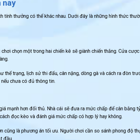
n nay
ách tính thưởng có thể khác nhau. Dưới đây là những hình thức thư
 chơi chọn một trong hai chiến kê sẽ giành chiến thắng. Cửa cược
àng.
 thể trạng, lịch sử thi đấu, cân nặng, dòng gà và cách ra đòn trư
 nếu chưa có đủ thông tin.
giá mạnh hơn đối thủ. Nhà cái sẽ đưa ra mức chấp để cân bằng tỷ
u cách đọc kèo và đánh giá mức chấp có hợp lý hay không.
n cũng là phương án tối ưu. Người chơi cần so sánh phong độ thự
t đầu.