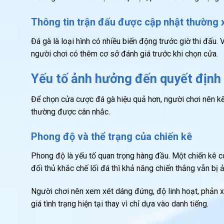
Thông tin trận đấu được cập nhật thường 
Đá gà là loại hình có nhiều biến động trước giờ thi đấu.
người chơi có thêm cơ sở đánh giá trước khi chọn cửa.
Yếu tố ảnh hưởng đến quyết định
Để chọn cửa cược đá gà hiệu quả hơn, người chơi nên kết
thường được cân nhắc.
Phong độ và thể trạng của chiến kê
Phong độ là yếu tố quan trọng hàng đầu. Một chiến kê c
đối thủ khắc chế lối đá thì khả năng chiến thắng vẫn bị 
Người chơi nên xem xét dáng đứng, độ linh hoạt, phản xạ
giá tình trạng hiện tại thay vì chỉ dựa vào danh tiếng.