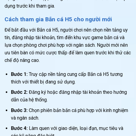
dụng trước khi tham gia.
Cách tham gia Bắn cá H5 cho người mới
Để bắt đầu với Bắn cá H5, người chơi nên chọn nền tảng uy
tín, đăng nhập tài khoản, tìm đến khu vực game bắn cá và
lựa chọn phòng chơi phù hợp với ngân sách. Người mới nên
ưu tiên bàn có mức cược thấp để làm quen trước khi thử các
chế độ nâng cao.
Bước 1:
Truy cập nền tảng cung cấp Bắn cá H5 tương
thích với thiết bị đang sử dụng.
Bước 2:
Đăng ký hoặc đăng nhập tài khoản theo hướng
dẫn của hệ thống.
Bước 3:
Chọn phiên bản bắn cá phù hợp với kinh nghiệm
và ngân sách.
Bước 4:
Làm quen với giao diện, loại đạn, mục tiêu và
các kỹ năng đặc biệt.