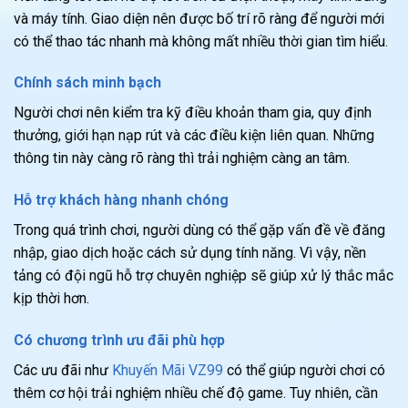
và máy tính. Giao diện nên được bố trí rõ ràng để người mới
có thể thao tác nhanh mà không mất nhiều thời gian tìm hiểu.
Chính sách minh bạch
Người chơi nên kiểm tra kỹ điều khoản tham gia, quy định
thưởng, giới hạn nạp rút và các điều kiện liên quan. Những
thông tin này càng rõ ràng thì trải nghiệm càng an tâm.
Hỗ trợ khách hàng nhanh chóng
Trong quá trình chơi, người dùng có thể gặp vấn đề về đăng
nhập, giao dịch hoặc cách sử dụng tính năng. Vì vậy, nền
tảng có đội ngũ hỗ trợ chuyên nghiệp sẽ giúp xử lý thắc mắc
kịp thời hơn.
Có chương trình ưu đãi phù hợp
Các ưu đãi như
Khuyến Mãi VZ99
có thể giúp người chơi có
thêm cơ hội trải nghiệm nhiều chế độ game. Tuy nhiên, cần