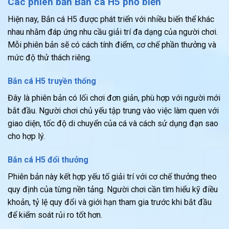
Các phiên bản Bắn cá H5 phổ biến
Hiện nay, Bắn cá H5 được phát triển với nhiều biến thể khác
nhau nhằm đáp ứng nhu cầu giải trí đa dạng của người chơi.
Mỗi phiên bản sẽ có cách tính điểm, cơ chế phần thưởng và
mức độ thử thách riêng.
Bắn cá H5 truyền thống
Đây là phiên bản có lối chơi đơn giản, phù hợp với người mới
bắt đầu. Người chơi chủ yếu tập trung vào việc làm quen với
giao diện, tốc độ di chuyển của cá và cách sử dụng đạn sao
cho hợp lý.
Bắn cá H5 đổi thưởng
Phiên bản này kết hợp yếu tố giải trí với cơ chế thưởng theo
quy định của từng nền tảng. Người chơi cần tìm hiểu kỹ điều
khoản, tỷ lệ quy đổi và giới hạn tham gia trước khi bắt đầu
để kiểm soát rủi ro tốt hơn.