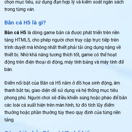
chọn mục tiêu, sử dụng đạn hợp lý và kiểm soát ngân sách
trong từng ván.
Bắn cá H5 là gì?
Bắn cá H5
là dòng game bắn cá được phát triển trên nền
tảng HTML5, cho phép người chơi truy cập trực tiếp trên
trình duyệt mà không nhất thiết phải tải ứng dụng nặng về
thiết bị. Nhờ khả năng tương thích tốt, game có thể hoạt
động trên điện thoại di động, máy tính bảng và máy tính để
bàn.
Điểm nổi bật của Bắn cá H5 nằm ở đồ họa sinh động, âm
thanh bắt tai, giao diện dễ sử dụng và hệ thống mục tiêu
phong phú. Người chơi sẽ điều khiển súng hoặc pháo để bắn
các loài cá xuất hiện trên màn hình, từ đó tích lũy điểm
thưởng hoặc phần thưởng tùy theo quy định của từng nền
tảng.