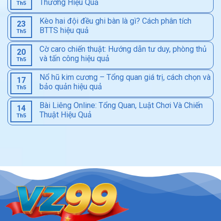
Thưởng Hiệu Quả
Th5
Kèo hai đội đều ghi bàn là gì? Cách phân tích
23
BTTS hiệu quả
Th5
Cờ caro chiến thuật: Hướng dẫn tư duy, phòng thủ
20
và tấn công hiệu quả
Th5
Nổ hũ kim cương – Tổng quan giá trị, cách chọn và
17
bảo quản hiệu quả
Th5
Bài Liêng Online: Tổng Quan, Luật Chơi Và Chiến
14
Thuật Hiệu Quả
Th5