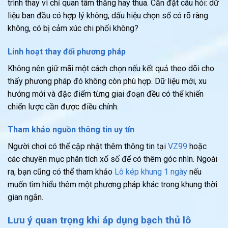
trình thay vì chỉ quan tâm thắng hay thua. Cần đặt câu hỏi: dữ
liệu ban đầu có hợp lý không, dấu hiệu chọn số có rõ ràng
không, có bị cảm xúc chi phối không?
Linh hoạt thay đổi phương pháp
Không nên giữ mãi một cách chọn nếu kết quả theo dõi cho
thấy phương pháp đó không còn phù hợp. Dữ liệu mới, xu
hướng mới và đặc điểm từng giai đoạn đều có thể khiến
chiến lược cần được điều chỉnh.
Tham khảo nguồn thông tin uy tín
Người chơi có thể cập nhật thêm thông tin tại
VZ99
hoặc
các chuyên mục phân tích xổ số để có thêm góc nhìn. Ngoài
ra, bạn cũng có thể tham khảo
Lô kép khung 1 ngày
nếu
muốn tìm hiểu thêm một phương pháp khác trong khung thời
gian ngắn.
Lưu ý quan trọng khi áp dụng bạch thủ lô