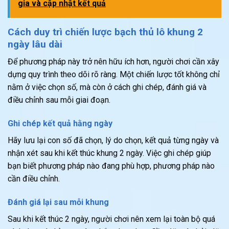
gia và cập nhật kết quả
Cách duy trì chiến lược bạch thủ lô khung 2
ngày lâu dài
Để phương pháp này trở nên hữu ích hơn, người chơi cần xây
dựng quy trình theo dõi rõ ràng. Một chiến lược tốt không chỉ
nằm ở việc chọn số, mà còn ở cách ghi chép, đánh giá và
điều chỉnh sau mỗi giai đoạn.
Ghi chép kết quả hằng ngày
Hãy lưu lại con số đã chọn, lý do chọn, kết quả từng ngày và
nhận xét sau khi kết thúc khung 2 ngày. Việc ghi chép giúp
bạn biết phương pháp nào đang phù hợp, phương pháp nào
cần điều chỉnh.
Đánh giá lại sau mỗi khung
Sau khi kết thúc 2 ngày, người chơi nên xem lại toàn bộ quá