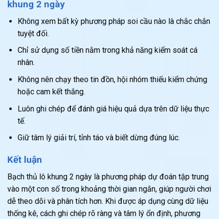
khung 2 ngày
Không xem bất kỳ phương pháp soi cầu nào là chắc chắn
tuyệt đối.
Chỉ sử dụng số tiền nằm trong khả năng kiểm soát cá
nhân.
Không nên chạy theo tin đồn, hội nhóm thiếu kiểm chứng
hoặc cam kết thắng.
Luôn ghi chép để đánh giá hiệu quả dựa trên dữ liệu thực
tế.
Giữ tâm lý giải trí, tỉnh táo và biết dừng đúng lúc.
Kết luận
Bạch thủ lô khung 2 ngày là phương pháp dự đoán tập trung
vào một con số trong khoảng thời gian ngắn, giúp người chơi
dễ theo dõi và phân tích hơn. Khi được áp dụng cùng dữ liệu
thống kê, cách ghi chép rõ ràng và tâm lý ổn định, phương